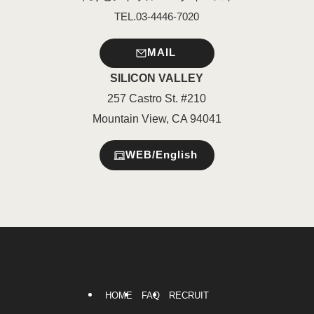
TEL.03-4446-7020
MAIL
SILICON VALLEY
257 Castro St. #210
Mountain View, CA 94041
WEB/English
HOME
FAQ
RECRUIT