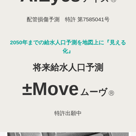
配管損傷予測 特許 第7585041号
2050年までの給水人口予測を地図上に『見える
化』
将来給水人口予測
±Move
ムーヴ
Ⓡ
特許出願中