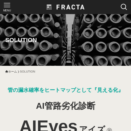
MENU
SOLUTION
ホーム
SOLUTION
管の漏水確率を
ヒートマップとして
『見える化』
AI管路劣化診断
AIEyes
アイズ
Ⓡ