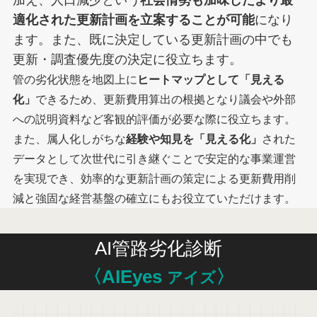
加え、人口減少という
社会情勢も加味したより最
適化された更新計画を立案することが可能
になり
ます。また、既に決定している更新計画の中でも
更新・調査優先度の決定に役立ちます。
管の劣化状態を地図上に
ヒートマップとして「見える
化」
できるため、更新費用算出の根拠となり議会や外部
への説明資料など客観的評価が必要な際に役立ちます。
また、属人化しがちな
経験や知見を「見える化」
された
データとして次世代に引き継ぐことで安定的な事業運営
を実現でき、効率的な更新計画の策定による更新費用削
減と強固な経営基盤の確立にもお役立ていただけます。
AI管路劣化診断
〈AIEyes
〉
アイズ