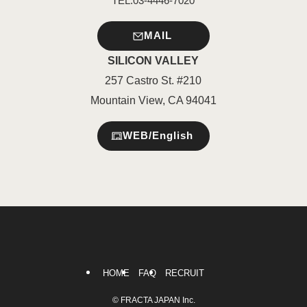
TEL.03-4446-7020
MAIL
SILICON VALLEY
257 Castro St. #210
Mountain View, CA 94041
WEB/English
HOME
FAQ
RECRUIT
©
FRACTA JAPAN Inc.