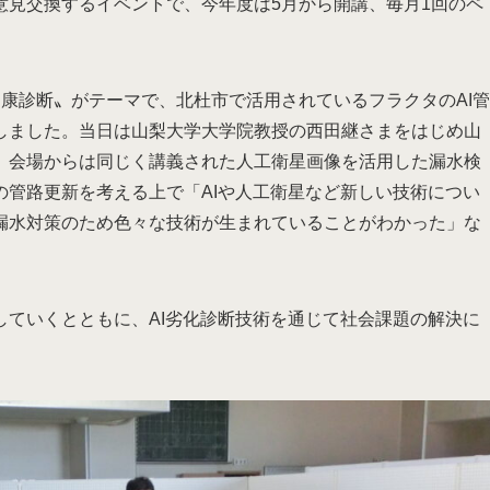
意見交換するイベントで、今年度は5月から開講、毎月1回のペ
康診断〟がテーマで、北杜市で活用されているフラクタのAI管
しました。当日は山梨大学大学院教授の西田継さまをはじめ山
。会場からは同じく講義された人工衛星画像を活用した漏水検
の管路更新を考える上で「AIや人工衛星など新しい技術につい
漏水対策のため色々な技術が生まれていることがわかった」な
していくとともに、AI劣化診断技術を通じて社会課題の解決に